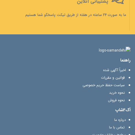
پشتیبانی آنلاین
ما به صورت 24 ساعته در هفته از طریق تیکت پاسخگو شما هستیم
راهنما
اخیراً آگهی شده
قوانین و مقررات
سیاست حفظ حریم خصوصی
نحوه خرید
نحوه فروش
اَک2شاپ
درباره ما
تماس با ما
سطوح مختلف عضویت