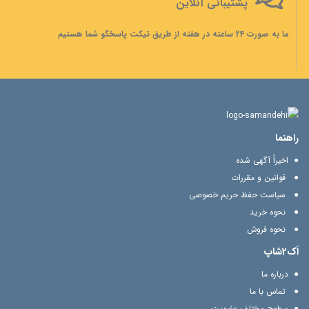
پشتیبانی آنلاین
ما به صورت 24 ساعته در هفته از طریق تیکت پاسخگو شما هستیم
راهنما
اخیراً آگهی شده
قوانین و مقررات
سیاست حفظ حریم خصوصی
نحوه خرید
نحوه فروش
اَک2شاپ
درباره ما
تماس با ما
سطوح مختلف عضویت