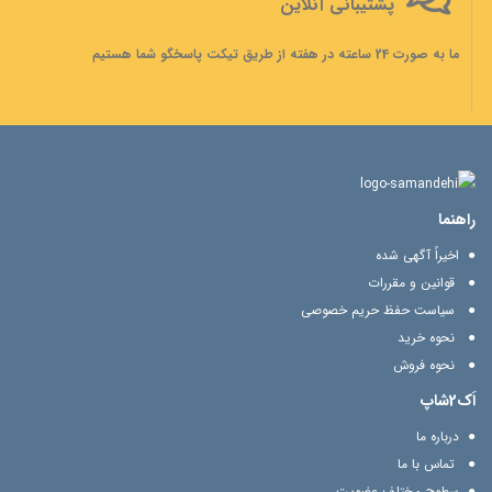
پشتیبانی آنلاین
ما به صورت 24 ساعته در هفته از طریق تیکت پاسخگو شما هستیم
راهنما
اخیراً آگهی شده
قوانین و مقررات
سیاست حفظ حریم خصوصی
نحوه خرید
نحوه فروش
اَک2شاپ
درباره ما
تماس با ما
سطوح مختلف عضویت