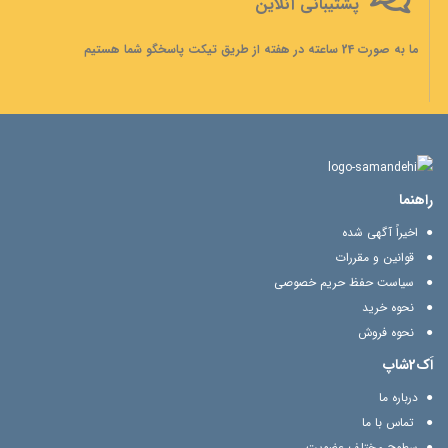
پشتیبانی آنلاین
ما به صورت 24 ساعته در هفته از طریق تیکت پاسخگو شما هستیم
راهنما
اخیراً آگهی شده
قوانین و مقررات
سیاست حفظ حریم خصوصی
نحوه خرید
نحوه فروش
اَک2شاپ
درباره ما
تماس با ما
سطوح مختلف عضویت