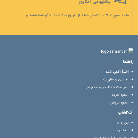
پشتیبانی آنلاین
ما به صورت 24 ساعته در هفته از طریق تیکت پاسخگو شما هستیم
راهنما
اخیراً آگهی شده
قوانین و مقررات
سیاست حفظ حریم خصوصی
نحوه خرید
نحوه فروش
اَک2شاپ
درباره ما
تماس با ما
سطوح مختلف عضویت