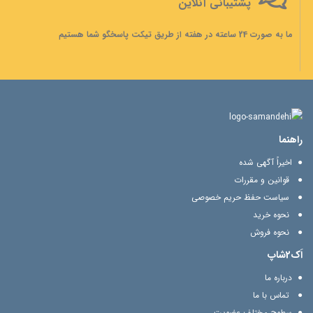
پشتیبانی آنلاین
ما به صورت 24 ساعته در هفته از طریق تیکت پاسخگو شما هستیم
راهنما
اخیراً آگهی شده
قوانین و مقررات
سیاست حفظ حریم خصوصی
نحوه خرید
نحوه فروش
اَک2شاپ
درباره ما
تماس با ما
سطوح مختلف عضویت