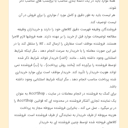
همه موارد باید در یک دسته بندی مناسب با برچسب های مناسب ذکر
شوند.
هر لیست باید به طور دقیق و کامل مورد / مواردی را برای فروش در آن
لیست توصیف کند.
فروشندگان وظیفه فهرست دقیق کالاهای خود را دارند و خریداران وظیفه
مطالعه توضیحات موارد قبل از خرید را بر عهده دارند. همه فروشها لازم الاجرا
هستند. فروشنده موظف است سفارش را ارسال کند ، کالا را منتقل کند یا در
غیر این صورت معامله را با خریدار به سرعت انجام دهد ، مگر اینکه شرایط
استثنایی وجود داشته باشد ، مانند: (الف) خریدار نتواند شرایط ذکر شده
توسط فروشنده را برآورده کند (مانند روش پرداخت) ، یا (ب) فروشنده نمی
تواند هویت خریدار را تأیید کند. خریدار موظف است برای موارد خریداری
شده پرداخت مناسب انجام دهد ، مگر اینکه شرایط استثنایی وجود داشته
باشد.
برای کمک به فروشنده در انجام معاملات در سایت ، Acc2Shop به عنوان
یک نماینده تجاری آشکار فروشنده در محدوده ای که قوانین Acc2Shop را
در بر میگیرد ، عمل می کند ، بنابراین فروشنده مربوطه مجاز به پرداخت
هزینه مربوطه از طرف خریدار به نمایندگی از طرف فروشنده است. فروشنده
کالاهای فروخته شده توسط چنین فروشنده ای به خریدار.