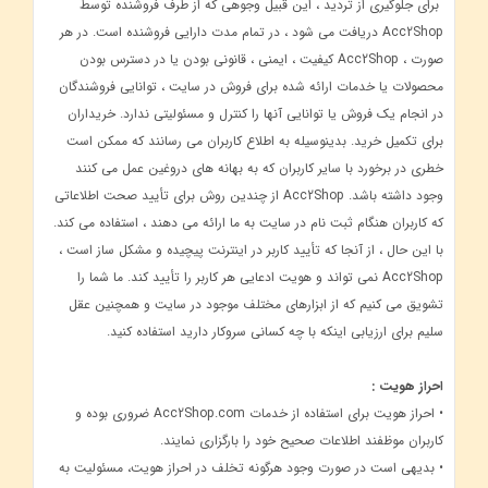
برای جلوگیری از تردید ، این قبیل وجوهی که از طرف فروشنده توسط
Acc2Shop دریافت می شود ، در تمام مدت دارایی فروشنده است. در هر
صورت ، Acc2Shop کیفیت ، ایمنی ، قانونی بودن یا در دسترس بودن
محصولات یا خدمات ارائه شده برای فروش در سایت ، توانایی فروشندگان
در انجام یک فروش یا توانایی آنها را کنترل و مسئولیتی ندارد. خریداران
برای تکمیل خرید. بدینوسیله به اطلاع کاربران می رسانند که ممکن است
خطری در برخورد با سایر کاربران که به بهانه های دروغین عمل می کنند
وجود داشته باشد. Acc2Shop از چندین روش برای تأیید صحت اطلاعاتی
که کاربران هنگام ثبت نام در سایت به ما ارائه می دهند ، استفاده می کند.
با این حال ، از آنجا که تأیید کاربر در اینترنت پیچیده و مشکل ساز است ،
Acc2Shop نمی تواند و هویت ادعایی هر کاربر را تأیید کند. ما شما را
تشویق می کنیم که از ابزارهای مختلف موجود در سایت و همچنین عقل
سلیم برای ارزیابی اینکه با چه کسانی سروکار دارید استفاده کنید.
احراز هویت :
• احراز هویت برای استفاده از خدمات Acc2Shop.com ضروری بوده و
کاربران موظفند اطلاعات صحیح خود را بارگزاری نمایند.
• بدیهی است در صورت وجود هرگونه تخلف در احراز هویت، مسئولیت به