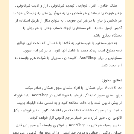
هتک افتادن ، افترا ، تجارت ، تهدید غیرقانونی ، آزار و اذیت غیرقانونی ،
جعل هویت یا ترساندن هر شخص ، یا به دروغ پیوستن به وابستگی خود با
هر شخص را بیان یا در غیر این صورت ، به عنوان مثال از طریق استفاده از
آدرس ایمیل مشابه ، نام مستعار یا ایجاد حساب جعلی یا هر روش یا
دستگاه دیگری باشد.
به طور مستقیم یا غیرمستقیم به کالاها یا خدماتی که تحت این توافق
نامه ممنوع است پیوند دهید یا شامل آنها شود ، یا در غیر این صورت
مسئولیتی را برای Acc2Shop ، کارمندان ، مدیران یا شرکت های وابسته به
آن ایجاد کنید.
اعطای مجوز :
Acc2Shop برای همکاری با افراد مشتاق مجوز همکاری صادر میکند
برای اعطای مجوز نمایندگی فروش یا فروشگاهی در Acc2Shop باید قرارداد
از پیش تایین شده را با دقت مطالعه کنید و به تمامی مفاد قرارداد پایبند
باشید و در صورت مشاهده تخلف تمامی اطلاعات کاربر ، مدیر فروش ، وکیل
قانونی ان ، طبق قرارداد در اختیار مراجع قانونی قرار خواهد گرفت .
بدین وسیله هر کاربر به Acc2Shop و شرکتهای وابسته آن مجوز غیر قابل
جبران ، دائمی ، جهانی و بدون حق امتیاز ، دارای مجوزهای فرعی را می دهد