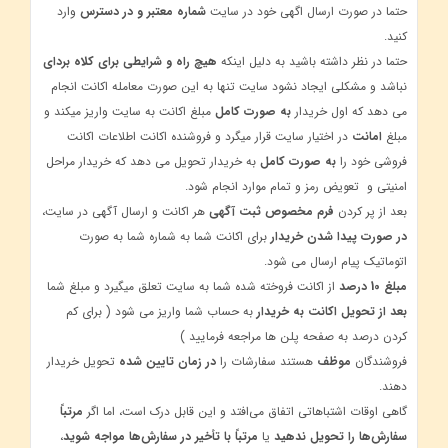
حتما در صورت ارسال اگهی خود در سایت
شماره معتبر و در دسترس
وارد
کنید.
حتما در نظر داشته باشید به دلیل اینکه
هیچ راه و شرایطی برای کلاه بردای
نباشد و مشکلی ایجاد نشود سایت تنها به این صورت معامله اکانت انجام
می دهد که اول خریدار
به صورت کامل
مبلغ اکانت به سایت واریز میکند و
مبلغ
امانت
در اختیار سایت قرار میگرد و فروشنده اکانت اطلاعات اکانت
فروشی خود را
به صورت کامل
به خریدار تحویل می دهد که خریدار مراحل
امنیتی و تعویض رمز و تمام موارد انجام شود.
بعد از پر کردن
فرم مخصوص ثبت آگهی
هر اکانت و ارسال آگهی در سایت،
در صورت پیدا شدن خریدار
برای اکانت شما به شماره شما به صورت
اتوماتیک پیام ارسال می شود.
مبلغ 10 درصد
از اکانت فروخته شده شما به سایت تعلق میگیرد و مبلغ شما
بعد از تحویل اکانت به خریدار
به حساب شما واریز می شود ( برای کم
کردن درصد به صفحه پلن ها مراجعه فرمایید )
فروشندگان
موظف
هستند سفارشات را
در زمان تایین شده
تحویل خریدار
دهند.
گاهی اوقات اشتباهاتی اتفاق می‌افتد و این قابل درک است، اما اگر
مرتباً
سفارش‌ها را تحویل ندهید
یا
مرتباً با تأخیر در سفارش‌ها مواجه شوید
،