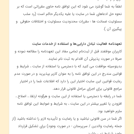
لطفاً به شما گوشزد می شود كه این توافق نامه حاوی مقرراتی است كه بر
نحوه حل ادعاهای شما در سایت یا علیه یكدیگر حاكم است (رد سلب
مسئولیت ضمانت ها ؛ مقررات محدودیت مسئولیت و اختلافات حقوقی و
پیگیری آن ).
تعهدنامه فعالیت تبادل دارایی‌ها و استفاده از خدمات سایت
کاربران موظفند قبل از ثبت‌نام تمامی مفاد این تعهدنامه را مطالعه نموده و
صرفا در صورت پذیرش آن اقدام به ثبت نام نمایند.
بدینوسیله موافقت می کنید که با دسترسی یا استفاده از سایت ، شرایط و
قوانین مندرج در این توافق نامه را به عنوان کاربر بپذیرید و در صورت عدم
رعایت قوانین این سایت اختیار این را دارد که اطلاعات شما را در اختیار
مراجع قانونی برای اجرای مراحل قانونی قرار دهد.
شما در رابطه با دسترسی یا استفاده از این سایت و هرگونه ارتقا، ، اصلاح ،
افزودن یا تغییر بیشتر در این سایت ، به شرایط و ضوابط این توافق نامه
ملزم خواهید بود.
اگر شما در سن قانونی نباشید و یا رضایت و تأییدیه لازم را نداشته باشید (از
جمله رضایت والدین / سرپرستان - در صورت وجود) برای تشکیل قرارداد
واجد شرایط نمی باشید.