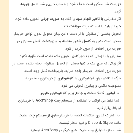
فهرست شما ممکن است حذف شود و حساب کاربری شما شامل
جریمه
گردد.
اگر سفارشی
با تاخیر انجام شود
یا فقط
به صورت جزئی
تحویل داده شود،
خریدار
باید
با این تغییرات
موافقت
کند.
تحویل بخشی از سفارش یا از دست دادن زمان تحویل بدون توافق خریدار
ممکن است منجر به
کنسل شدن معامله
و
بازپرداخت کامل
سفارش در
صورت بروز اختلاف از سوی خریدار شود.
سفارش را تا زمانی که به طور کامل تحویل داده نشده است
تایید
نکنید.
اگر زمانی که هیچ یک یا تنها بخشی از تحویل سفارش انجام نشده است، در
صورت بروز اختلاف، خریدار واجد شرایط بازپرداخت کامل وجه است.
هرگونه تلاش برای
کلاهبرداری
یا
کلاهبرداری از خریداران
، منجر به
ممنوعیت دائمی و پیگیری قانونی می شود.
ما قوانین کاملا سخت و جامع برای کلاهبرداران داریم.
شما فقط می توانید با استفاده از
سیستم چت Acc2Shop
با خریداران
ارتباط برقرار کنید.
به اشتراک گذاری اطلاعات تماس با خریدار
خارج از سیستم چت سایت
مانند Discord، Skype و غیره مجاز
نیست
.
شما مجاز به
تبلیغ وب سایت های دیگر
در Acc2Shop نیستید.