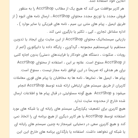
آنلاین خود استفاده کنند.
هر کاربر موافقت می کند که هیچ یک از مطالب Acc2Shop را به منظور
فروش مجدد یا توزیع مجدد محتوای Acc2Shop ، ارسال نامه های انبوه ( از
طریق ایمیل ، پیام های متنی بی سیم ، نامه های فیزیکی یا سایر موارد ) ،
اداره مشاغل تجاری ، کپی ، تکثیر یا بارگیری نمی کند .
بازیابی سیستماتیک محتوای Acc2Shop از این سایت برای ایجاد یا تدوین
مستقیم یا غیرمستقیم مجموعه ، گردآوری ، پایگاه داده یا دایرکتوری (اعم از
روبات ، عنکبوت ، دستگاه های خودکار یا فرایندهای دستی) بدون اجازه کتبی
از Acc2Shop ممنوع است. علاوه بر این ، استفاده از محتوای Acc2Shop
برای هر هدفی که صریحاً در این توافق نامه مجاز نیست ، ممنوع است.
پیام ها ، ایمیل ها ، نمابرها ، نامه ها به مخاطبان یا پیام های فوری معاملات
کاربران از طریق سیستم های ارتباطی ارائه شده توسط Acc2Shop انجام
میشود و Acc2Shop هیچ گونه مسئولیتی در قبال پیام ها و اطلاعات ارسال
شده خارج از محدوده سایت ندارد.
هیچ کاربری برای تضعیف یکپارچگی سیستم های رایانه ای یا شبکه های مورد
استفاده توسط Acc2Shop یا هر کاربر دیگری از هیچ برنامه ای را اتخاذ نمی
کند و هیچ کاربری سعی در دستیابی غیرمجاز به چنین سیستم های رایانه ای
یا شبکه ای نخواهد داشت. استفاده یا بارگذاری برنامه های خارج این این