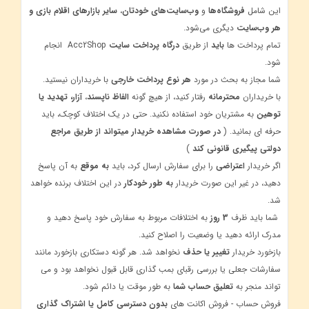
این شامل
فروشگاه‌ها
و
وب‌سایت‌های خودتان
،
سایر بازارهای اقلام بازی و
هر وب‌سایت
دیگری می‌شود.
تمام پرداخت ها
باید
از طریق
درگاه پرداخت سایت
Acc2Shop انجام
شود.
شما مجاز به بحث در مورد
هر نوع پرداخت خارجی
با خریداران نیستید.
با خریداران
محترمانه
رفتار کنید، از هیچ گونه
الفاظ ناپسند
،
آزار، تهدید یا
توهین
به مشتریان خود استفاده نکنید. حتی در یک اختلاف کوچک، باید
حرفه ای بمانید. (
در صورت مشاهده خریدار میتواند از طریق مراجع
دولتی پیگیری قانونی کند
)
اگر خریدار
اعتراضی
را برای سفارش ارسال کرد، باید
به موقع
به آن پاسخ
دهید، در غیر این صورت خریدار
به طور خودکار
در این اختلاف برنده خواهد
شد.
شما باید ظرف
3 روز
به اختلافات مربوط به سفارش خود پاسخ دهید و
مدرک ارائه دهید یا وضعیت را اصلاح کنید.
بازخورد خریدار
تغییر یا حذف
نخواهد شد. هر گونه دستکاری بازخورد مانند
سفارشات جعلی یا بررسی رقبای بمب گذاری قابل قبول نخواهد بود و می
تواند منجر به
تعلیق حساب شما
به طور موقت یا دائم شود.
فروش حساب - فروش اکانت های
بدون دسترسی کامل یا اشتراک گذاری