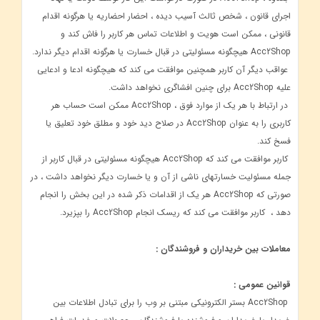
اجرای قانون ، شخص ثالث آسیب دیده ، احضار احضاریه یا هرگونه اقدام
قانونی ، ممکن است هویت و اطلاعات تماس هر کاربر را فاش کند و
Acc2Shop هیچگونه مسئولیتی در قبال خسارت یا هرگونه اقدام دیگر ندارد.
عواقب دیگر آن کاربر همچنین موافقت می کند که هیچگونه ادعا و ادعایی
علیه Acc2Shop برای چنین افشاگری نخواهد داشت.
در ارتباط با هر یک از موارد فوق ، Acc2Shop ممکن است حساب هر
کاربری را به عنوان Acc2Shop در صلاح دید خود و مطلق خود تعلیق یا
فسخ کند.
کاربر موافقت می کند که Acc2Shop هیچگونه مسئولیتی در قبال کاربر از
جمله مسئولیت خسارتهای ناشی از آن و یا خسارت دیگر نخواهد داشت ، در
صورتی که Acc2Shop هر یک از اقدامات ذکر شده در این بخش را انجام
دهد ، کاربر موافقت می کند که ریسک انجام Acc2Shop را بپزیرد.
معاملات بین خریداران و فروشندگان :
قوانین عمومی :
Acc2Shop بستر الکترونیکی مبتنی بر وب را برای تبادل اطلاعات بین