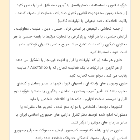
هرگونه قانون ، اساسنامه ، دستورالعمل یا آیین نامه قابل اجرا را نقض کنید
(از جمله بدون محدودیت قوانین کنترل صادرات ، حمایت از مصرف کننده ،
رقابت ناعادلانه ، ضد تبعیض یا تبلیغات کاذب)
از جمله فحاشی ، تبعیض بر اساس نژاد ، جنس ، دین ، ملیت ، معلولیت ،
گرایش جنسی ، یا هر گونه پورنوگرافی یا تجارت مرتبط با رابطه جنسی یا هر
محتوای دیگری را که باعث تبلیغ مواد صریح جنسی که برای کودکان مضر
است شود ، استنباط کنید.
حاوی هر ماده ای که تبلیغات یا آزار و اذیت غیرمجاز را تشکیل می دهد
از هر کاربری در ارتباط با یک فعالیت تجاری که با Acc2Shop / سایت
رقابت می کند ، درخواست تجارت کنید.
حاوی ویروس های رایانه ای ، اسبهای تروا ، کرمها یا سایر وسایل و کدهای
مخرب باشد که تأثیر آسیب رساندن ، تداخل ، رهگیری یا مصادره هرگونه نرم
افزار یا سیستم سخت افزاری ، داده ها یا اطلاعات شخصی را دارد.
کشورها ، نهادها ، اشخاص یا موارد منع شده ، تحریم ها ، مقررات یا
دستورات اداره شده توسط دفتر کنترل دارایی های جمهوری اسلامی ایران یا
سایر سازمان های دولتی را درگیر کنید.
حاوی مواردی باشد که توسط کمیسیون ایمنی محصولات مصرفی جمهوری
اسلامی ایران برای مصرف کنندگان خطرناک شناخته شده باشد.