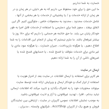
خسارت به شما نداریم.
ما این حق را برای خود محفوظ می داریم که به هر دلیلی در هر زمان و در
هر زمان از ارائه خدمات و / یا پشتیبانی از خدمات یا هر بخشی از آنها ،
شامل خدمات محدود ، محدود به محصولات خاص ، جلوگیری کنیم. اگر این
اتفاق بیفتد ، مجوز شما برای دسترسی یا استفاده از خدمات قابل اجرا به طور
خودکار پایان می یابد. ما حق خاتمه هر حسابی را داریم که برای 180 روز یا
بیشتر غیرفعال باشد. ما ملزم نیستیم که پیش از انجام این اقدامات را به شما
اطلاع دهیم ، یا هرگونه بازپرداخت ، جبران خسارت ، یا هرگونه سود مادی یا
غیر مادی برای خدمات متوقف یا فسخ شده ، یا حسابهای فسخ شده یا
ضررهای ناشی از آن را به شما ارائه دهیم.
ارسال در سایت
هر کاربر برای استفاده یا ارسال اطلاعات در سایت بعد از احراز هویت با
استفاده از ابزار کمک و خودکار ارسال و ویرایش ارائه شده توسط سایت
میتواند محتویات خود را به اشتراک بگذارد و تایید میکند که اطلاعات ارسالی
نباید بدنام ، افترا ، تهدید غیرقانونی یا آزار و اذیت غیرقانونی باشید.
به موجب نمایش اطلاعات عمومی کاربران در سایت ، ارتباطی بین نمایندگان
فروش و هیچ یک از کاربران Acc2Shop ، شرکتهای وابسته ، مدیران ،