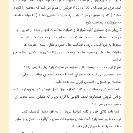
خریدار یا خریداران و فروشنده یا فروشندگان محصولات و خدمات فراهم می
کند. برای هر معامله ، Acc2Shop طرفین را ملزم می کند که معامله را انجام
دهند ( کالا یا سرویس مورد نظر را به خریدار تحویل دهند ) تا مبلغ معامله
به فروشنده پرداخت شود.
کاربران تنها مسئول کلیه شرایط و ضوابط معاملات انجام شده از طریق ، یا
در نتیجه استفاده از سایت هستند ، از جمله بدون محدودیت ، شرایط
مربوط به پرداخت ، بازده ، ضمانت ها ، حمل و نقل ، بیمه ، هزینه ها ،
مالیات ها ، عنوان ، مجوزها ، جریمه ها ، مجوزها ، کاربری و ذخیره سازی می
باشد.
شرح لیست تمام لیست های موجود در سایت باید برای فروش باشد.
شما تضمین می کنید که محتوای شما با همه جنبه های قوانین و مقررات
سایت و جمهوری اسلامی ایران مطابقت دارد.
شما همچنین ضمانت می کنید که از حقوق کامل فروش کالا برخوردار هستید
و این فروش هیچگونه تعهد قانونی یا قراردادی را که ممکن است تحت آن
باشید نقض نمی کند.
شما باید کالای خود و کلیه شرایط فروش را به طور دقیق توصیف کنید.
لیست های شما باید فقط شامل توضیحات متنی ، گرافیک ، تصاویر و سایر
مطالب مرتبط با فروش آن کالا باشد.