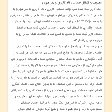
ممنوعیت انتقال حساب ، نام کاربری و رمز ورود :
یک کاربر ثبت شده نمی تواند حساب کاربری ، نام کاربری یا رمز عبور را به
شخص ثالث اقدام به فروش ، پیشنهاد فروش ، اختصاص یا انتقال به دیگری
را بدهد. Acc2Shop می تواند در صورت مشاهده فروش ، پیشنهاد فروش ،
هدیه ، واگذاری یا انتقال این بخش ، حساب کاربری ثبت شده یا انتقال
دهنده کاربر ثبت شده را تعلیق یا فسخ کند و اطلاعات طرف مقابل رو به
مراجع قانونی واگذار کند.
بدون محدود کردن راه حل های دیگر ، ممکن است حساب ها را تعلیق ،
خاتمه ، حذف ، محدود یا اصلاح کنیم یا دسترسی به خدمات هر قسمت از
آنها ، نگهداری ، تأخیر یا حذف محتوای میزبانی شده ، اقدامات قانونی و فنی
برای جلوگیری از دسترسی به خدمات انجام دهیم ، یا اگر بنا به صلاحدید
خود مشکوک یا تشخیص دهیم که شما مطابق با هر یک از این شرایط عمل
نکرده اید یا در غیر این صورت به فعالیت غیرقانونی یا استفاده نادرست از ما
اقدام کرده اید ، مطابق با این شرایط ، با یا بدون اطلاع شما ، اقدام دیگری
انجام دهید خدمات. این ممکن است منجر به از دست دادن یا خاتمه یافتن
حساب ، اطلاعات ، شخصیت ، رتبه بندی ، مزایا ، موارد مجازی ، خریدهای
درون بازی ، اشتراک یا ضررهای دیگر شود. ما در قبال چنین خساراتی
مسئولیتی نداریم و نخواهیم داشت و هیچ گونه تعهدی در قبال جبران