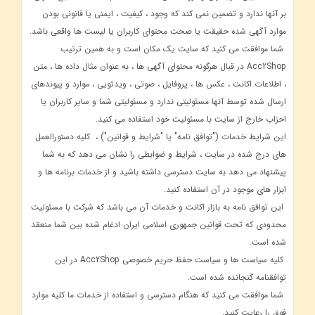
بر آنها ندارد و تضمین نمی کند که وجود ، کیفیت ، ایمنی یا قانونی بودن
موارد آگهی شده حقیقت یا صحت محتوای کاربران یا لیست ها واقعی باشد.
شما موافقت می کنید که سایت یک مکان است و به همین ترتیب
Acc2Shop در قبال هرگونه محتوای آگهی ها ، به عنوان مثال داده ها ، متن
، اطلاعات اکانت ، عکس ها ، پروفایل ، صوتی ، ویدئویی ، موارد و پیوندهای
ارسال شده توسط آنها مسئولیتی ندارد و مسئولیتی شما و سایر کاربران یا
احزاب خارج از سایت با مسئولیت خود استفاده می کنید.
این شرایط خدمات ("توافق نامه" یا "شرایط و قوانین") ، کلیه دستورالعمل
های درج شده در سایت ، شرایط و ضوابطی را نشان می دهد که به شما
پیشنهاد می دهد به سایت دسترسی داشته باشید و از خدمات برنامه ها و
ابزار های موجود در آن استفاده کنید.
این توافق نامه به بازار اکانت و خدمات آن می باشد که شرکت با مسئولیت
محدودی که تحت قوانین جمهوری اسلامی ایران ادغام شده بین شما منعقد
شده است.
کلیه سیاست ها و سیاست حفظ حریم خصوصی Acc2Shop در این
توافقنامه گنجانده شده است.
شما موافقت می کنید که هنگام دسترسی و استفاده از خدمات ما کلیه موارد
فوق را رعایت کنید.