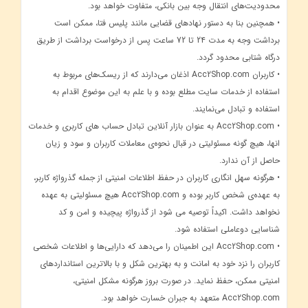
محدودیت‌های انتقال وجه بین بانکی، متفاوت خواهد بود.
• همچنین بنا به دستور نهادهای قضایی مانند پلیس فتا، ممکن است
برداشت وجه به مدت 24 تا 72 ساعت پس از درخواست برداشت از طریق
درگاه شتابی محدود گردد.
• کاربران Acc2Shop.com اذغان می‌دارند که از ریسک‌های مربوط به
استفاده از خدمات سایت مطلع بوده و با علم به این موضوع اقدام به
استفاده و تبادل می‌نمایند.
• Acc2Shop.com به عنوان بازار آنلاین تبادل حساب های کاربری و خدمات
انها، هیچ گونه مسئولیتی در قبال نحوه‌ی معاملات کاربران و سود و زیان
حاصل از آن ندارد.
• هرگونه سهل انگاری کاربران در حفظ اطلاعات امنیتی از جمله گذرواژه کاربر،
به عهده‌ی شخص کاربر بوده و Acc2Shop.com هیچ مسئولیتی به عهده
نخواهد داشت. اکیداً توصیه می شود از گذرواژه پیچیده و امن و کد
شناسایی دوعاملی استفاده شود.
• Acc2Shop.com این اطمینان را می‌دهد که دارایی‌ها و اطلاعات شخصی
کاربران را نزد خود به امانت و به بهترین شکل و با بالاترین استانداردهای
امنیتی ممکن، حفظ نماید. در صورت بروز هرگونه مشکل امنیتی،
Acc2Shop.com متعهد به جبران خسارت خواهد بود.