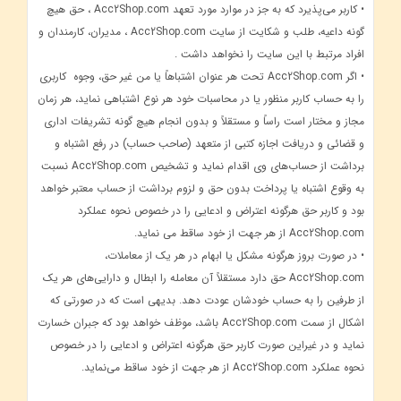
• کاربر می‌پذیرد که به جز در موارد مورد تعهد Acc2Shop.com ، حق هیچ
گونه داعیه، طلب و شکایت از سایت Acc2Shop.com ، مدیران، کارمندان و
افراد مرتبط با این سایت را نخواهد داشت .
• اگر Acc2Shop.com تحت هر عنوان اشتباهاً یا من غیر حق، وجوه کاربری
را به حساب کاربر منظور یا در محاسبات خود هر نوع اشتباهی نماید، هر زمان
مجاز و مختار است راساً و مستقلاً و بدون انجام هیچ گونه تشریفات اداری
و قضائی و دریافت اجازه کتبی از متعهد (صاحب حساب) در رفع اشتباه و
برداشت از حساب‌های وی اقدام نماید و تشخیص Acc2Shop.com نسبت
به وقوع اشتباه یا پرداخت بدون حق و لزوم برداشت از حساب معتبر خواهد
بود و کاربر حق هرگونه اعتراض و ادعایی را در خصوص نحوه عملکرد
Acc2Shop.com از هر جهت از خود ساقط می نماید.
• در صورت بروز هرگونه مشکل یا ابهام در هر یک از معاملات،
Acc2Shop.com حق دارد مستقلاً آن معامله را ابطال و دارایی‌های هر یک
از طرفین را به حساب خودشان عودت دهد. بدیهی است که در صورتی که
اشکال از سمت Acc2Shop.com باشد، موظف خواهد بود که جبران خسارت
نماید و در غیراین صورت کاربر حق هرگونه اعتراض و ادعایی را در خصوص
نحوه عملکرد Acc2Shop.com از هر جهت از خود ساقط می‌نماید.