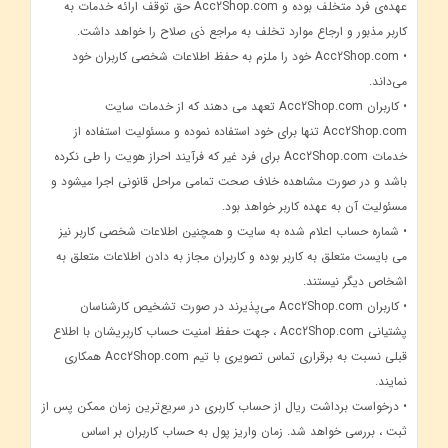
عهده‌ی فرد متخلف بوده و Acc2Shop.com حق توقف ارائه خدمات به
کاربر مذبور و ارجاع موارد تخلف به مراجع ذی صلاح را خواهد داشت.
• Acc2Shop.com خود را ملزم به حفظ اطلاعات شخصی کاربران خود
می‌داند.
• کاربران Acc2Shop.com تعهد می دهند که از خدمات سایت
Acc2Shop.com تنها برای خود استفاده نموده و مسئولیت استفاده از
خدمات Acc2Shop.com برای فرد غیر که فرآیند احراز هویت را طی نکرده
باشد و در صورت مشاهده خلاف صحت تمامی مراحل قانونی اجرا میشود و
مسئولیت آن به عهده کاربر خواهد بود.
• شماره حساب اعلام شده به سایت و همچنین اطلاعات شخصی کاربر نیز
می بایست متعلق به کاربر بوده و کاربران مجاز به دادن اطلاعات متعلق به
اشخاص دیگر نیستند.
• کاربران Acc2Shop.com می‌پذیرند در صورت تشخیص کارشناسان
پشتیانی Acc2Shop.com ، جهت حفظ امنیت حساب کاربریشان با اطلاع
قبلی نسبت به برقراری تماس تصویری با تیم Acc2Shop.com همکاری
نمایند.
• درخواست برداشت ریال از حساب کاربری در سریع‌ترین زمان ممکن پس از
ثبت ، بررسی خواهد شد. زمان واریز پول به حساب کاربران بر اساس