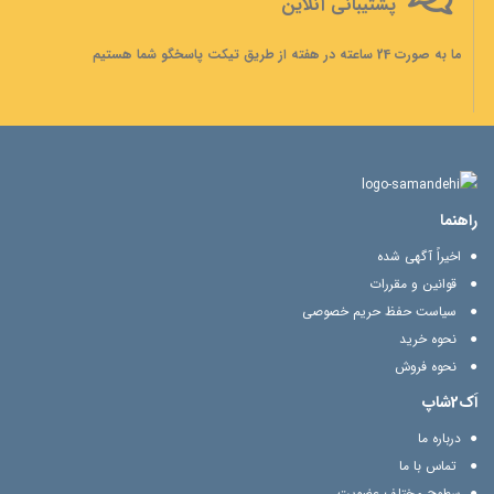
پشتیبانی آنلاین
ما به صورت 24 ساعته در هفته از طریق تیکت پاسخگو شما هستیم
راهنما
اخیراً آگهی شده
قوانین و مقررات
سیاست حفظ حریم خصوصی
نحوه خرید
نحوه فروش
اَک2شاپ
درباره ما
تماس با ما
سطوح مختلف عضویت