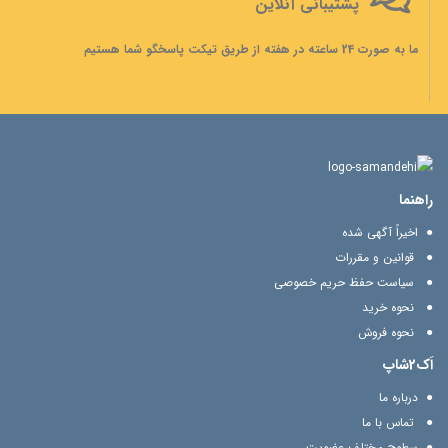
پشتیبانی آنلاین
ما به صورت 24 ساعته در هفته از طریق تیکت پاسخگو شما هستیم
راهنما
اخیراً آگهی شده
قوانین و مقررات
سیاست حفظ حریم خصوصی
نحوه خرید
نحوه فروش
اَک2شاپ
درباره ما
تماس با ما
سطوح مختلف عضویت