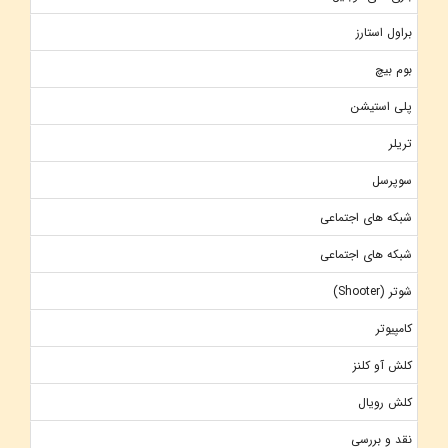
براول استارز
بوم بیچ
پلی استیشن
تریلر
سوپرسل
شبکه های اجتماعی
شبکه های اجتماعی
شوتر (Shooter)
کامپیوتر
کلش آو کلنز
کلش رویال
نقد و بررسی