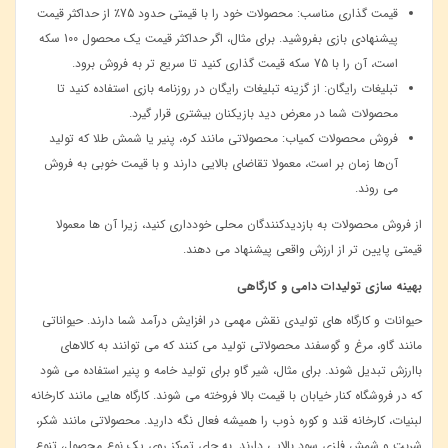
قیمت‌ گذاری مناسب: محصولات خود را با قیمتی حدود 75
٪
از حداکثر قیمت
پیشنهادی بازی بفروشید. برای مثال، اگر حداکثر قیمت یک محصول 100 سکه
است، آن را با 75 سکه قیمت ‌گذاری کنید تا سریع ‌تر به فروش برود
.
تبلیغات رایگان: از گزینه تبلیغات رایگان در روزنامه بازی استفاده کنید تا
محصولات شما در معرض دید بازیکنان بیشتری قرار گیرد
.
فروش محصولات کمیاب:
محصولاتی مانند کره، پنیر یا شمش طلا که تولید
آن‌ها زمان‌ بر است، معمولا تقاضای بالایی دارند و با قیمت خوبی به فروش
می ‌روند
.
از فروش محصولات به بازدیدکنندگان محلی خودداری کنید، زیرا آن ‌ها معمولا
قیمتی پایین ‌تر از ارزش واقعی پیشنهاد می ‌دهند
.
بهینه‌ سازی تولیدات دامی و کارگاهی
حیوانات و کارگاه‌ های تولیدی نقش مهمی در افزایش درآمد شما دارند
.
حیواناتی
مانند گاو، مرغ و گوسفند محصولاتی تولید می ‌کنند که می ‌توانند به کالاهای
باارزش تبدیل شوند. برای مثال، شیر گاو برای تولید خامه و پنیر استفاده می ‌شود
که در فروشگاه کنار خیابان با قیمت بالا فروخته می ‌شوند
.
کارگاه ‌هایی مانند کارخانه
لبنیات، کارخانه قند و کوره ذوب را همیشه فعال نگه دارید. محصولاتی مانند شکر،
شربت و شمش فلزی سود بالایی دارند
.
به جای تمرکز روی یک نوع محصول، تنوع