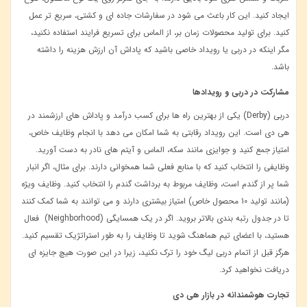
ایجاد کنید. این کار باعث می ‌شود در سفارشات جاده ‌ای و کشتی، سریع ‌تر عمل
کنید
.
برای تولید محصولات زمان ‌بر، از الماس برای تسریع فرایند استفاده نکنید،
مگر اینکه در دربی یا رویداد خاصی باشید که پاداش آن ارزش هزینه را داشته
باشد
.
مشارکت در دربی و رویدادها
دربی
(Derby)
یکی از بهترین راه‌ ها برای کسب درآمد و پاداش ‌های ارزشمند در
هی دی است. این رویداد رقابتی به شما امکان می ‌دهد با انجام وظایف خاص،
امتیاز جمع کنید و جوایزی مانند سکه، الماس و آیتم ‌های نادر به دست آورید
.
وظایفی را انتخاب کنید که با منابع فعلی شما همخوانی دارند. برای مثال، اگر انبار
شما پر از گندم است، وظایف مربوط به برداشت گندم را انتخاب کنید
.
وظایف ویژه
(مانند تولید 10 محصول خاص) امتیاز بیشتری دارند و می ‌توانند به شما کمک کنند
تا در جدول رتبه ‌بندی بالاتر بروید
.
اگر در یک همسایگی
(Neighborhood)
فعال
هستید، با اعضای تیم هماهنگ شوید تا وظایف را به طور استراتژیک تقسیم کنید
.
هرگز قبل از اتمام دربی لیگ خود را ترک نکنید، زیرا در این صورت هیچ جایزه ‌ای
دریافت نخواهید کرد
.
تجارت هوشمندانه در بازار هی دی