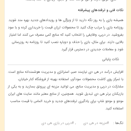
نکات فنی و ترفندهای پیشرفته
همیشه بازی را به ‌روز نگه دارید تا از ویژگی ‌ها و رویدادهای جدید بهره ‌مند شوید
.
روزنامه بازی را مرتب چک کنید تا محصولات ارزان ‌قیمت را خریداری کرده و با سود
بفروشید
.
در دربی، وظایفی را انتخاب کنید که منابع کمی مصرف می ‌کنند اما امتیاز
بالایی دارند
.
برای مثال، بازی را حذف و دوباره نصب کنید تا روزنامه به ‌روزرسانی
شود و معاملات جدیدی در دسترس قرار گیرد
.
نکات پایانی
افزایش درآمد در هی دی نیازمند صبر، استراتژی و مدیریت هوشمندانه منابع است.
با تمرکز روی کاشت محصولات سودآور، استفاده بهینه از فروشگاه کنار خیابان،
مشارکت در دربی و مدیریت منابع، می‌ توانید مزرعه ‌ای پررونق بسازید و به یکی از
بازیکنان برتر هی دی تبدیل شوید. همچنین، از منابع معتبر مانند سایت ‌های ایران
موجو و موجو شاپ برای یادگیری ترفندهای جدید و خرید الماس با قیمت مناسب
استفاده کنید
.
تگ‌ها :
#مزرعه در هی دی
#دربی در بازی هی دی