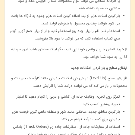
یا کارخانه نساجی می ‌تواند تنوع محصولات شما را افزایش دهد و سود
بیشتری به همراه داشته باشد
.
باز کردن اسلات ‌های تولید:
اضافه کردن اسلات ‌های جدید به کارگاه ‌ها باعث
می‌ شود بتوانید چندین محصول را همزمان تولید کنید
.
استخدام تام:
تام را برای چند روز استخدام کنید و از او برای جمع ‌آوری آیتم
‌های کمیاب استفاده کنید که می ‌توانید با سود بالا بفروشید
.
از خرید الماس با پول واقعی خودداری کنید، مگر اینکه مطمئن باشید این سرمایه‌
گذاری به سود شما خواهد بود
.
ارتقای سطح و باز کردن امکانات جدید
افزایش سطح
(Level Up)
در هی دی امکانات جدیدی مانند کارگاه ‌ها، حیوانات و
محصولات را باز می‌ کند که می ‌توانند درآمد شما را افزایش دهند
.
تمرکز روی تجربه:
وظایف جاده ‌ای، کشتی و دربی را انجام دهید تا امتیاز
تجربه بیشتری کسب کنید
.
باز کردن مناطق جدید:
مناطقی مانند شهر و منطقه ماهی ‌گیری فرصت ‌های
جدیدی برای کسب درآمد فراهم می ‌کنند
.
استفاده از سفارشات جاده‌ ای:
سفارشات جاده ‌ای
(Truck Orders)
پاداش
‌های خوبی دارند و می ‌توانند سکه و تجربه زیادی به شما بدهند
.