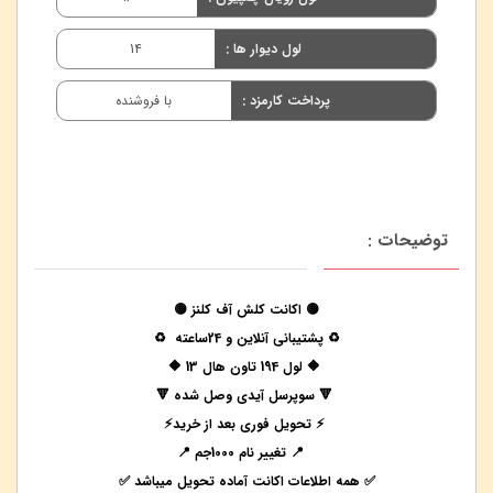
لول دیوار ها :
14
پرداخت کارمزد :
با فروشنده
توضیحات :
🟡 اکانت کلش آف کلنز 🟡
♻️ پشتیبانی آنلاین و 24ساعته ♻️
🔶 لول 194 تاون هال 13 🔶
🔻 سوپرسل آیدی وصل شده 🔻
⚡️ تحویل فوری بعد از خرید⚡️
📍 تغییر نام 1000جم 📍
✅ همه اطلاعات اکانت آماده تحویل میباشد ✅