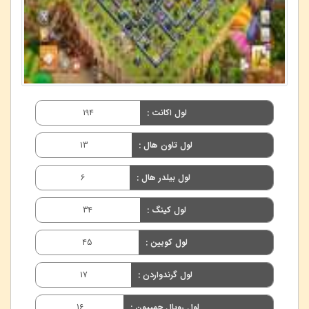
لول اکانت :
194
لول تاون هال :
13
لول بیلدر هال :
6
لول کینگ :
34
لول کویین :
45
لول گرندواردن :
17
لول رویال چمپیون :
16