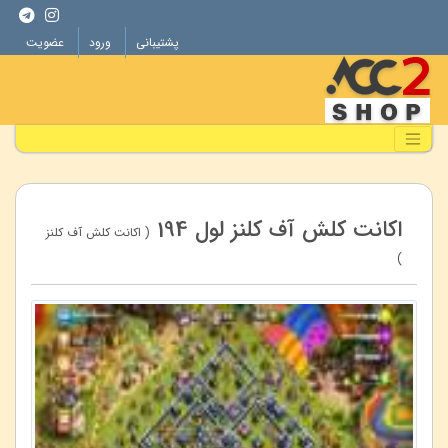
پشتیبانی
ورود
عضویت
اکانت کلش آف کلنز لول 194
( اکانت کلش آف کلنز
)